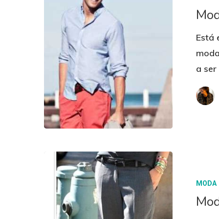
Mod
Está 
moda.
a ser
MODA
Mod