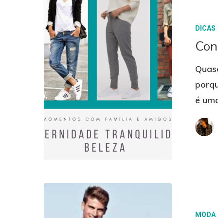
DICAS
Con
Quas
porqu
é uma
MODA