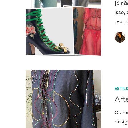
Já nã
isso,
real.
ESTIL
Arte
Os ma
desig