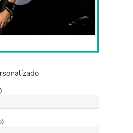
rsonalizado
)
o)